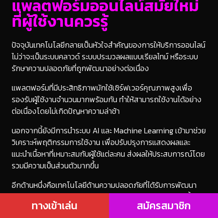
แพลตฟอร์มออนไลน์สมัยใหม่
ที่ผู้ใช้งานควรรู้
ปัจจุบันเทคโนโลยีกลายเป็นหัวใจสำคัญของการให้บริการออนไลน์
ไม่ว่าจะเป็นระบบคลาวด์ ระบบประมวลผลแบบเรียลไทม์ หรือระบบ
รักษาความปลอดภัยที่ถูกพัฒนาอย่างต่อเนื่อง
แพลตฟอร์มที่มีประสิทธิภาพมักใช้เซิร์ฟเวอร์คุณภาพสูงเพื่อ
รองรับผู้ใช้งานจำนวนมากพร้อมกัน ทำให้สามารถใช้งานได้อย่าง
ต่อเนื่องโดยไม่เกิดปัญหาความล่าช้า
นอกจากนี้ยังมีการนำระบบ AI และ Machine Learning เข้ามาช่วย
วิเคราะห์พฤติกรรมการใช้งาน เพื่อปรับปรุงการแสดงผลและ
แนะนำเนื้อหาที่เหมาะสมกับผู้ใช้แต่ละคน ส่งผลให้ประสบการณ์โดย
รวมมีความเป็นส่วนตัวมากขึ้น
อีกด้านหนึ่งคือเทคโนโลยีด้านความปลอดภัยที่ได้รับการพัฒนา
อย่างก้าวกระโดด การเข้ารหัสข้อมูล การยืนยันตัวตนหลายขั้น
ทางเข้าเล่น
สมัครสมาชิก
ตอน และการตรวจสอบธุรกรรมอัตโนมัติ ล้วนเป็นส่วนสำคัญที่