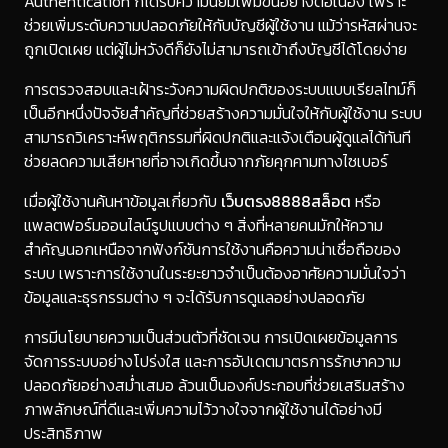
Authentication ก็ได้รับความนิยมเพิ่มขึ้นอย่างต่อเนื่อง เพราะ
ช่วยเพิ่มระดับความปลอดภัยให้กับบัญชีผู้ใช้งาน แม้ว่ารหัสผ่านจะ
ถูกเปิดเผย แต่ผู้ไม่หวังดีก็ยังไม่สามารถเข้าถึงบัญชีได้โดยง่าย
การตรวจสอบและเฝ้าระวังความผิดปกติของระบบแบบเรียลไทม์ก็
เป็นอีกหนึ่งปัจจัยสำคัญที่ช่วยสร้างความมั่นใจให้กับผู้ใช้งาน ระบบ
สามารถวิเคราะห์พฤติกรรมที่ผิดปกติและแจ้งเตือนผู้ดูแลได้ทันที
ช่วยลดความเสียหายที่อาจเกิดขึ้นจากภัยคุกคามทางไซเบอร์
เมื่อผู้ใช้งานค้นหาข้อมูลเกี่ยวกับ
เว็บตรง8888สล็อต
หรือ
แพลตฟอร์มออนไลน์รูปแบบต่าง ๆ สิ่งที่หลายคนมักให้ความ
สำคัญนอกเหนือจากฟังก์ชันการใช้งานคือความน่าเชื่อถือของ
ระบบ เพราะการใช้งานในระยะยาวจำเป็นต้องอาศัยความมั่นใจว่า
ข้อมูลและธุรกรรมต่าง ๆ จะได้รับการดูแลอย่างปลอดภัย
การมีนโยบายความเป็นส่วนตัวที่ชัดเจน การเปิดเผยข้อมูลการ
จัดการระบบอย่างโปร่งใส และการอัปเดตมาตรการรักษาความ
ปลอดภัยอย่างสม่ำเสมอ ล้วนเป็นองค์ประกอบที่ช่วยเสริมสร้าง
ภาพลักษณ์ที่ดีและเพิ่มความไว้วางใจจากผู้ใช้งานได้อย่างมี
ประสิทธิภาพ