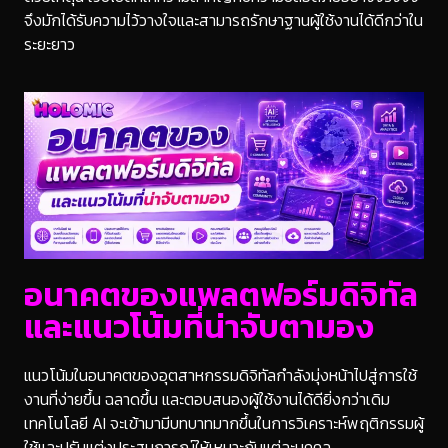
จึงมักได้รับความไว้วางใจและสามารถรักษาฐานผู้ใช้งานได้ดีกว่าใน
ระยะยาว
อนาคตของแพลตฟอร์มดิจิทัล
และแนวโน้มที่น่าจับตามอง
แนวโน้มในอนาคตของอุตสาหกรรมดิจิทัลกำลังมุ่งหน้าไปสู่การใช้
งานที่ง่ายขึ้น ฉลาดขึ้น และตอบสนองผู้ใช้งานได้ดียิ่งกว่าเดิม
เทคโนโลยี AI จะเข้ามามีบทบาทมากขึ้นในการวิเคราะห์พฤติกรรมผู้
ใช้และปรับแต่งประสบการณ์ให้เหมาะกับแต่ละบุคคล