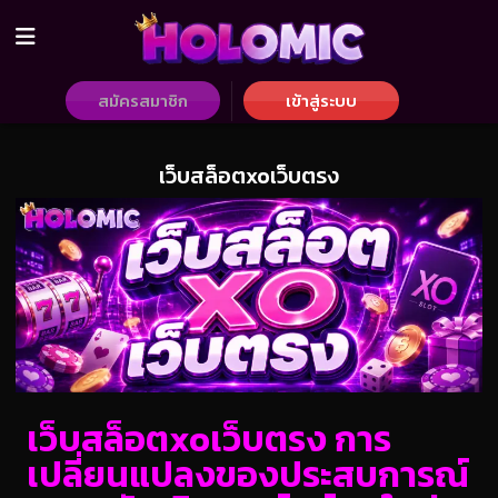
สมัครสมาชิก
เข้าสู่ระบบ
เว็บสล็อตxoเว็บตรง
เว็บสล็อตxoเว็บตรง การ
เปลี่ยนแปลงของประสบการณ์