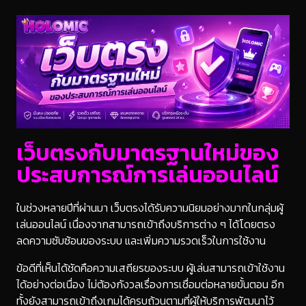
เว็บตรงกับมาตรฐานใหม่ของ
ประสบการณ์การเล่นออนไลน์
ในช่วงหลายปีที่ผ่านมา เว็บตรงได้รับความนิยมอย่างมากในกลุ่มผู้
เล่นออนไลน์ เนื่องจากสามารถเข้าถึงบริการต่าง ๆ ได้โดยตรง
ลดความซับซ้อนของระบบ และเพิ่มความรวดเร็วในการใช้งาน
ข้อดีที่เห็นได้ชัดคือความเสถียรของระบบ ผู้เล่นสามารถเข้าใช้งาน
ได้อย่างต่อเนื่อง ไม่ต้องกังวลเรื่องการเชื่อมต่อหลายขั้นตอน อีก
ทั้งยังสามารถเข้าถึงเกมได้ครบถ้วนตามที่ผู้ให้บริการพัฒนาไว้