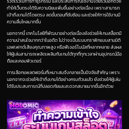
รวดเร็วในการทำธุรกรรม และประสบการณ์ใช้งานโดยรวมอีกด้วย
ทำให้เว็บตรงได้รับความนิยมเพิ่มขึ้นอย่างต่อเนื่อง เพราะสามารถ
เข้าถึงเกมได้โดยตรง ลดขั้นตอนที่ซับซ้อน และช่วยให้การใช้งานมี
ความลื่นไหลมากขึ้น
นอกจากนี้ เทคโนโลยีที่พัฒนาอย่างต่อเนื่องยังช่วยให้เกมสล็อตมี
ความน่าสนใจมากกว่าในอดีต ไม่ว่าจะเป็นระบบกราฟิกแบบสามมิติ
เอฟเฟกต์เสียงคุณภาพสูง หรือฟีเจอร์โบนัสที่หลากหลาย ส่งผล
ให้ผู้เล่นสามารถเพลิดเพลินกับเกมได้ทุกที่ทุกเวลาผ่านอุปกรณ์มือ
ถือและคอมพิวเตอร์
การเลือกแพลตฟอร์มที่เหมาะสมจึงกลายเป็นปัจจัยสำคัญ เพราะ
นอกจากจะช่วยให้เข้าถึงเกมได้อย่างครบถ้วนแล้ว ยังช่วยให้ผู้เล่น
ได้รับประสบการณ์ที่ปลอดภัยและสะดวกสบายมากขึ้นอีกด้วย