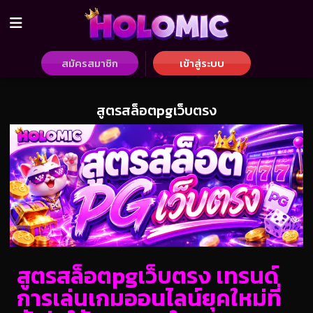
สมัครสมาชิก
เข้าสู่ระบบ
สูตรสล็อตpgเว็บตรง
สูตรสล็อตpgเว็บตรง เทรนด์
การเล่นเกมออนไลน์ยุคใหม่ที่