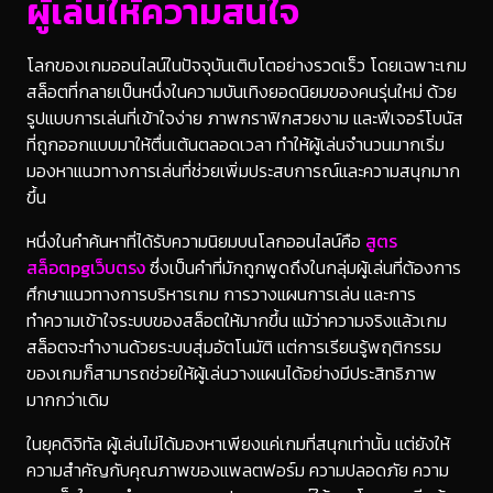
ผู้เล่นให้ความสนใจ
โลกของเกมออนไลน์ในปัจจุบันเติบโตอย่างรวดเร็ว โดยเฉพาะเกม
สล็อตที่กลายเป็นหนึ่งในความบันเทิงยอดนิยมของคนรุ่นใหม่ ด้วย
รูปแบบการเล่นที่เข้าใจง่าย ภาพกราฟิกสวยงาม และฟีเจอร์โบนัส
ที่ถูกออกแบบมาให้ตื่นเต้นตลอดเวลา ทำให้ผู้เล่นจำนวนมากเริ่ม
มองหาแนวทางการเล่นที่ช่วยเพิ่มประสบการณ์และความสนุกมาก
ขึ้น
หนึ่งในคำค้นหาที่ได้รับความนิยมบนโลกออนไลน์คือ
สูตร
สล็อตpgเว็บตรง
ซึ่งเป็นคำที่มักถูกพูดถึงในกลุ่มผู้เล่นที่ต้องการ
ศึกษาแนวทางการบริหารเกม การวางแผนการเล่น และการ
ทำความเข้าใจระบบของสล็อตให้มากขึ้น แม้ว่าความจริงแล้วเกม
สล็อตจะทำงานด้วยระบบสุ่มอัตโนมัติ แต่การเรียนรู้พฤติกรรม
ของเกมก็สามารถช่วยให้ผู้เล่นวางแผนได้อย่างมีประสิทธิภาพ
มากกว่าเดิม
ในยุคดิจิทัล ผู้เล่นไม่ได้มองหาเพียงแค่เกมที่สนุกเท่านั้น แต่ยังให้
ความสำคัญกับคุณภาพของแพลตฟอร์ม ความปลอดภัย ความ