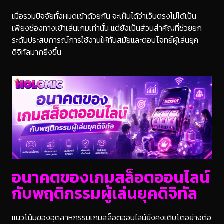
เมื่อรวมปัจจัยทั้งหมดเข้าด้วยกัน จะเห็นได้ว่าเว็บตรงไม่ได้เป็น
เพียงช่องทางเข้าเล่นเกมเท่านั้น แต่ยังเป็นส่วนสำคัญที่ช่วยยก
ระดับประสบการณ์การใช้งานให้ทันสมัยและตอบโจทย์ผู้เล่นยุค
ดิจิทัลมากยิ่งขึ้น
อนาคตของเกมสล็อตออนไลน์
กับพฤติกรรมผู้เล่นยุคดิจิทัล
แนวโน้มของอุตสาหกรรมเกมสล็อตออนไลน์ยังคงเติบโตอย่างต่อ