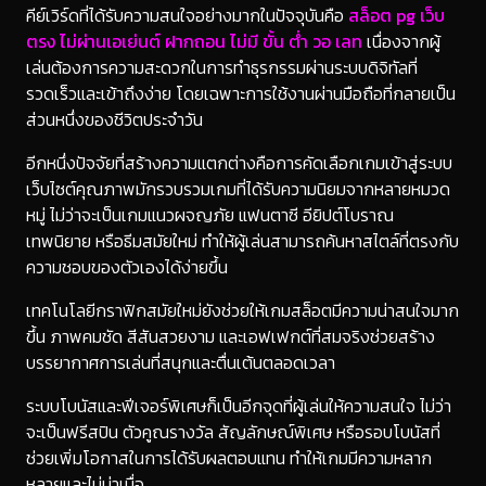
คีย์เวิร์ดที่ได้รับความสนใจอย่างมากในปัจจุบันคือ
สล็อต pg เว็บ
ตรง ไม่ผ่านเอเย่นต์ ฝากถอน ไม่มี ขั้น ต่ํา วอ เลท
เนื่องจากผู้
เล่นต้องการความสะดวกในการทำธุรกรรมผ่านระบบดิจิทัลที่
รวดเร็วและเข้าถึงง่าย โดยเฉพาะการใช้งานผ่านมือถือที่กลายเป็น
ส่วนหนึ่งของชีวิตประจำวัน
อีกหนึ่งปัจจัยที่สร้างความแตกต่างคือการคัดเลือกเกมเข้าสู่ระบบ
เว็บไซต์คุณภาพมักรวบรวมเกมที่ได้รับความนิยมจากหลายหมวด
หมู่ ไม่ว่าจะเป็นเกมแนวผจญภัย แฟนตาซี อียิปต์โบราณ
เทพนิยาย หรือธีมสมัยใหม่ ทำให้ผู้เล่นสามารถค้นหาสไตล์ที่ตรงกับ
ความชอบของตัวเองได้ง่ายขึ้น
เทคโนโลยีกราฟิกสมัยใหม่ยังช่วยให้เกมสล็อตมีความน่าสนใจมาก
ขึ้น ภาพคมชัด สีสันสวยงาม และเอฟเฟกต์ที่สมจริงช่วยสร้าง
บรรยากาศการเล่นที่สนุกและตื่นเต้นตลอดเวลา
ระบบโบนัสและฟีเจอร์พิเศษก็เป็นอีกจุดที่ผู้เล่นให้ความสนใจ ไม่ว่า
จะเป็นฟรีสปิน ตัวคูณรางวัล สัญลักษณ์พิเศษ หรือรอบโบนัสที่
ช่วยเพิ่มโอกาสในการได้รับผลตอบแทน ทำให้เกมมีความหลาก
หลายและไม่น่าเบื่อ