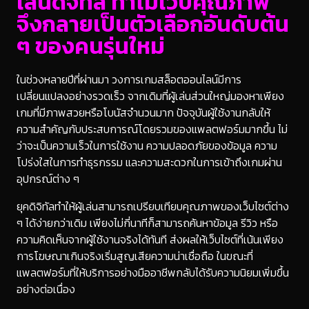
เล่นดิจิทัล ทำไมเว็บคุณภาพ
จึงกลายเป็นตัวเลือกอันดับต้น
ๆ ของคนรุ่นใหม่
ในช่วงหลายปีที่ผ่านมา วงการเกมสล็อตออนไลน์มีการ
เปลี่ยนแปลงอย่างรวดเร็ว จากเดิมที่ผู้เล่นส่วนใหญ่มองหาเพียง
เกมที่มีภาพสวยหรือโบนัสจำนวนมาก ปัจจุบันผู้ใช้งานกลับให้
ความสำคัญกับประสบการณ์โดยรวมของแพลตฟอร์มมากขึ้น ไม่
ว่าจะเป็นความเร็วในการใช้งาน ความปลอดภัยของข้อมูล ความ
โปร่งใสในการทำธุรกรรม และความสะดวกในการเข้าถึงเกมผ่าน
อุปกรณ์ต่าง ๆ
ยุคดิจิทัลทำให้ผู้เล่นสามารถเปรียบเทียบคุณภาพของเว็บไซต์ต่าง
ๆ ได้ง่ายกว่าเดิม เพียงไม่กี่นาทีก็สามารถค้นหาข้อมูล รีวิว หรือ
ความคิดเห็นจากผู้ใช้งานจริงได้ทันที ส่งผลให้เว็บไซต์ที่เน้นเพียง
การโฆษณาเกินจริงเริ่มสูญเสียความน่าเชื่อถือ ในขณะที่
แพลตฟอร์มที่ให้บริการอย่างมืออาชีพกลับได้รับความนิยมเพิ่มขึ้น
อย่างต่อเนื่อง