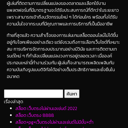
ผู้เล่นที่ติดตามการเปลี่ยนแปลงของตลาดและเลือกใช้งาน
แพลตฟอร์มที่มีมาตรฐานจะได้รับประสบการณ์ที่ดีกว่าในระยะยาว
เพราะสามารถเข้าถึงนวัตกรรมใหม่ ๆ ได้ก่อนใคร พร้อมทั้งได้รับ
ความมั่นใจจากระบบที่มีคุณภาพและการบริการที่เป็นมืออาชีพ
ท้ายที่สุดแล้ว ความสำเร็จของการเล่นเกมสล็อตออนไลน์ไม่ได้ขึ้น
อยู่กับโชคเพียงอย่างเดียว แต่ยังรวมถึงการเลือกเว็บไซต์ที่เหมาะ
สม การบริหารจัดการงบประมาณอย่างมีวินัย และการติดตามเท
รนด์ใหม่ ๆ ที่กำลังเปลี่ยนแปลงวงการอยู่ตลอดเวลา เมื่อองค์
ประกอบเหล่านี้ทำงานร่วมกัน ผู้เล่นก็จะสามารถเพลิดเพลินกับ
ความบันเทิงรูปแบบดิจิทัลได้อย่างเต็มประสิทธิภาพและยั่งยืนใน
อนาคต
เรื่องล่าสุด
สล็อต เว็บตรงไม่ผ่านเอเย่นต์ 2022
สล็อต เว็บตรง 8888
สล็อต+pg+เว็บตรงไม่ผ่านเอเย่นต์ไม่มีขั้น+ต่ํา