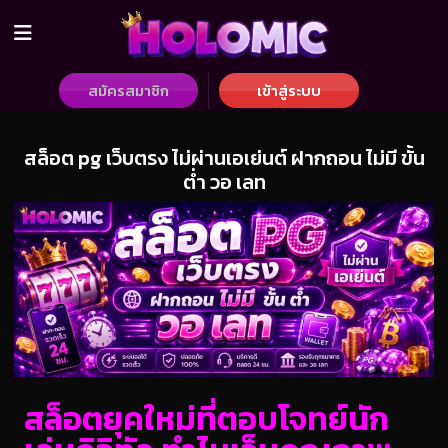
สมัครสมาชิก
เข้าสู่ระบบ
สล็อต pg เว็บตรง ไม่ผ่านเอเย่นต์ ฝากถอน ไม่มี ขั้น
ต่ํา วอ เลท
สล็อตยุคใหม่ที่ตอบโจทย์นัก