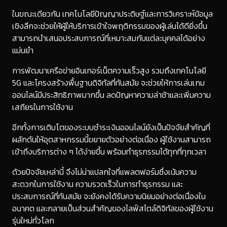
ในขณะเดียวกัน เทคโนโลยีปัญญาประดิษฐ์และการวิเคราะห์ข้อมูล
เชิงลึกจะช่วยให้ผู้ให้บริการเข้าใจพฤติกรรมของผู้เล่นได้ดียิ่งขึ้น
สามารถนำเสนอประสบการณ์ที่เหมาะสมกับแต่ละบุคคลได้อย่าง
แม่นยำ
การพัฒนาเครือข่ายอินเทอร์เน็ตความเร็วสูง รวมถึงเทคโนโลยี
5G และโครงสร้างพื้นฐานดิจิทัลที่ทันสมัย จะช่วยให้การเล่นเกม
ออนไลน์มีประสิทธิภาพมากขึ้น ลดปัญหาความล่าช้าและเพิ่มความ
เสถียรในการใช้งาน
อีกทั้งการเติบโตของระบบชำระเงินออนไลน์ยังเป็นปัจจัยสำคัญที่
ผลักดันให้อุตสาหกรรมนี้ขยายตัวอย่างต่อเนื่อง ผู้ใช้งานสามารถ
เข้าถึงบริการต่าง ๆ ได้ง่ายขึ้น พร้อมทำธุรกรรมได้ทุกที่ทุกเวลา
ด้วยปัจจัยเหล่านี้ จึงไม่น่าแปลกใจที่แพลตฟอร์มซึ่งเน้นความ
สะดวกในการใช้งาน ความรวดเร็วในการทำธุรกรรม และ
ประสบการณ์ที่ทันสมัย จะยังคงได้รับความนิยมอย่างต่อเนื่องใน
อนาคต และกลายเป็นส่วนสำคัญของไลฟ์สไตล์ดิจิทัลของผู้ใช้งาน
รุ่นใหม่ทั่วโลก