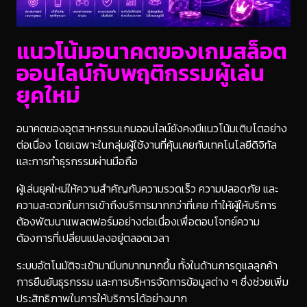
แนวโน้มอนาคตของเกมสล็อต
ออนไลน์กับพฤติกรรมผู้เล่น
ยุคใหม่
อนาคตของอุตสาหกรรมเกมออนไลน์ยังคงมีแนวโน้มเติบโตอย่าง
ต่อเนื่อง โดยเฉพาะในกลุ่มผู้ใช้งานที่คุ้นเคยกับเทคโนโลยีดิจิทัล
และการทำธุรกรรมผ่านมือถือ
ผู้เล่นยุคใหม่ให้ความสำคัญกับความรวดเร็ว ความปลอดภัย และ
ความสะดวกในการเข้าถึงบริการมากกว่าที่เคย ทำให้ผู้ให้บริการ
ต้องพัฒนาแพลตฟอร์มอย่างต่อเนื่องเพื่อตอบโจทย์ความ
ต้องการที่เปลี่ยนแปลงอยู่ตลอดเวลา
ระบบอัตโนมัติจะเข้ามามีบทบาทมากขึ้น ทั้งในด้านการดูแลลูกค้า
การยืนยันธุรกรรม และการบริหารจัดการข้อมูลต่าง ๆ ซึ่งช่วยเพิ่ม
ประสิทธิภาพในการให้บริการได้อย่างมาก