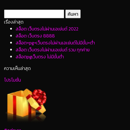
เรื่องล่าสุด
สล็อต เว็บตรงไม่ผ่านเอเย่นต์ 2022
สล็อต เว็บตรง 8888
สล็อต+pg+เว็บตรงไม่ผ่านเอเย่นต์ไม่มีขั้น+ต่ํา
สล็อต เว็บตรงไม่ผ่านเอเย่นต์ รวม ทุกค่าย
สล็อตpgเว็บตรง ไม่มีขั้นต่ํา
ความเห็นล่าสุด
โปรโมชั่น