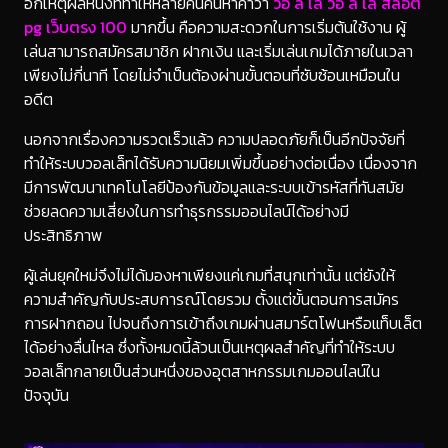
อีกเหตุผลหนึ่งที่ทำให้หลายคนค้นหาคำว่า
วอ ล เล็ วอ ล เล็ สล็อต
pg เว็บตรง 100
มากขึ้น คือความสะดวกในการเริ่มต้นใช้งาน ผู้
เล่นสามารถสมัครสมาชิก ฝากเงิน และเริ่มเล่นเกมได้ภายในเวลา
เพียงไม่กี่นาที โดยไม่จำเป็นต้องผ่านขั้นตอนที่ซับซ้อนเหมือนใน
อดีต
นอกจากเรื่องความรวดเร็วแล้ว ความปลอดภัยก็เป็นอีกปัจจัยที่
ทำให้ระบบวอลเล็ทได้รับความนิยมเพิ่มขึ้นอย่างต่อเนื่อง เนื่องจาก
มีการพัฒนาเทคโนโลยีป้องกันข้อมูลและระบบเข้ารหัสที่ทันสมัย
ช่วยลดความเสี่ยงในการทำธุรกรรมออนไลน์ได้อย่างมี
ประสิทธิภาพ
ผู้เล่นยุคใหม่จึงไม่ได้มองหาเพียงแค่เกมที่สนุกเท่านั้น แต่ยังให้
ความสำคัญกับประสบการณ์โดยรวม ตั้งแต่ขั้นตอนการสมัคร
การฝากถอน ไปจนถึงการเข้าถึงเกมผ่านสมาร์ตโฟนหรือแท็บเล็ต
ได้อย่างลื่นไหล ซึ่งทั้งหมดนี้ล้วนเป็นเหตุผลสำคัญที่ทำให้ระบบ
วอลเล็ทกลายเป็นส่วนหนึ่งของอุตสาหกรรมเกมออนไลน์ใน
ปัจจุบัน