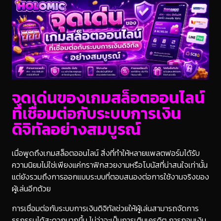
จุดเด่นของเกมสล็อตออนไลน์
ที่เชื่อมต่อกับระบบการเงิน
ดิจิทัลอย่างสมบูรณ์
เมื่อพูดถึงเกมสล็อตออนไลน์ สิ่งที่ทำให้หลายแพลตฟอร์มได้รับ
ความนิยมไม่ใช่เพียงแค่กราฟิกสวยงามหรือโบนัสที่น่าสนใจเท่านั้น
แต่ยังรวมถึงการออกแบบระบบที่ตอบสนองต่อการใช้งานจริงของ
ผู้เล่นอีกด้วย
การเชื่อมต่อกับระบบการเงินดิจิทัลช่วยให้ผู้เล่นสามารถจัดการ
ธุรกรรมได้สะดวกมากขึ้น ไม่ว่าจะเป็นการเติมเครดิต การถอนเงิน